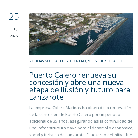
25
JUL,
2025
NOTICIAS
,
NOTICIAS PUERTO CALERO
,
POSTS
,
PUERTO CALERO
Puerto Calero renueva su
concesión y abre una nueva
etapa de ilusión y futuro para
Lanzarote
La empresa Calero Marinas ha obtenido la renovación
de la concesión de Puerto Calero por un periodo
adicional de 35 años, asegurando así la continuidad de
una infraestructura clave para el desarrollo económico,
social y turístico de Lanzarote. El acuerdo definitivo fue