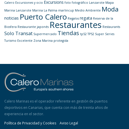
Excursions
Calero
Excursiones y ocio
foto
fotográfico
Lanzarote
Mapa
Moda
Marina Lanzarote
Marina La Palma
marlincup
Medio Ambiente
Puerto Calero
noticias
regata
Regalos
Reserva de la
Restaurantes
Biosfera
Restaurante japonés
Restaurants
Tiendas
Solo Transat
Supermercado
tp52
TP52 Super Series
Turismo Excelente
Zona Marina protegida
Calero Marinas es el operador referente en gestión de puertos
deportivos en Canarias, que cuenta con más de treinta años de
experiencia en el sector.
Política de Privacidad y Cookies
Aviso Legal