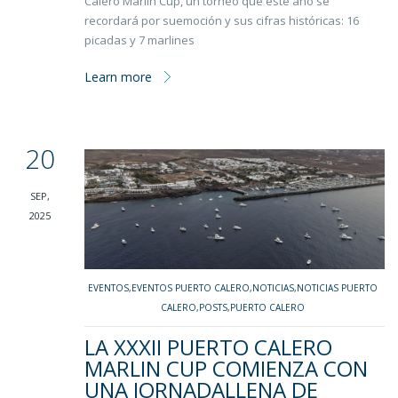
Calero Marlin Cup, un torneo que este año se
recordará por suemoción y sus cifras históricas: 16
picadas y 7 marlines
Learn more
20
SEP,
2025
EVENTOS
,
EVENTOS PUERTO CALERO
,
NOTICIAS
,
NOTICIAS PUERTO
CALERO
,
POSTS
,
PUERTO CALERO
LA XXXII PUERTO CALERO
MARLIN CUP COMIENZA CON
UNA JORNADALLENA DE