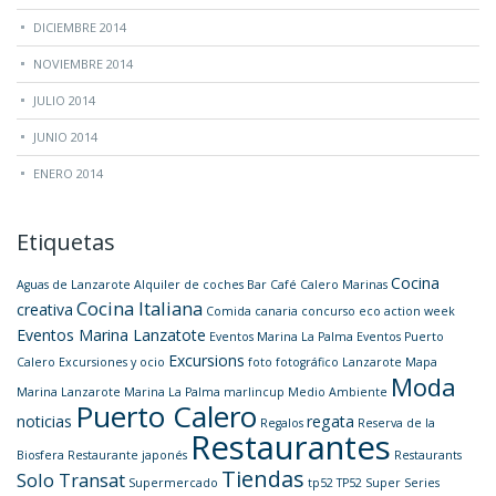
DICIEMBRE 2014
NOVIEMBRE 2014
JULIO 2014
JUNIO 2014
ENERO 2014
Etiquetas
Cocina
Aguas de Lanzarote
Alquiler de coches
Bar
Café
Calero Marinas
Cocina Italiana
creativa
Comida canaria
concurso
eco action week
Eventos Marina Lanzatote
Eventos Marina La Palma
Eventos Puerto
Excursions
Calero
Excursiones y ocio
foto
fotográfico
Lanzarote
Mapa
Moda
Marina Lanzarote
Marina La Palma
marlincup
Medio Ambiente
Puerto Calero
noticias
regata
Regalos
Reserva de la
Restaurantes
Biosfera
Restaurante japonés
Restaurants
Tiendas
Solo Transat
Supermercado
tp52
TP52 Super Series