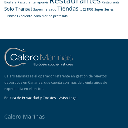
Restaurantes
Biosfera
Restaurante japonés
Restaurants
Tiendas
Solo Transat
Supermercado
tp52
TP52 Super Series
Turismo Excelente
Zona Marina protegida
Calero Marinas es el operador referente en gestión de puertos
deportivos en Canarias, que cuenta con más de treinta años de
experiencia en el sector.
Política de Privacidad y Cookies
Aviso Legal
Calero Marinas