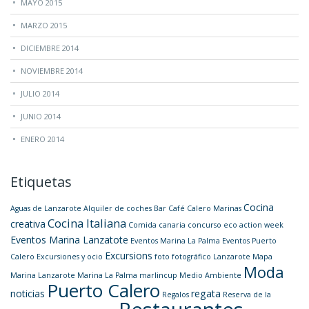
MAYO 2015
MARZO 2015
DICIEMBRE 2014
NOVIEMBRE 2014
JULIO 2014
JUNIO 2014
ENERO 2014
Etiquetas
Cocina
Aguas de Lanzarote
Alquiler de coches
Bar
Café
Calero Marinas
Cocina Italiana
creativa
Comida canaria
concurso
eco action week
Eventos Marina Lanzatote
Eventos Marina La Palma
Eventos Puerto
Excursions
Calero
Excursiones y ocio
foto
fotográfico
Lanzarote
Mapa
Moda
Marina Lanzarote
Marina La Palma
marlincup
Medio Ambiente
Puerto Calero
noticias
regata
Regalos
Reserva de la