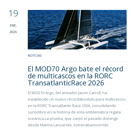
19
ENE,
2026
NOTICIAS
El MOD70 Argo bate el récord
de multicascos en la RORC
TransatlanticRace 2026
El MOD70 Argo, del armador Jason Carroll, ha
establecido un nuevo récordabsoluto para multicascos
en la RORC Transatlantic Race 2026, consolidando
sunombre en la historia de esta emblemática regata
oceánica.La prueba, que zarpó el pasado domingo
desde Marina Lanzarote, estrenabarecorrido