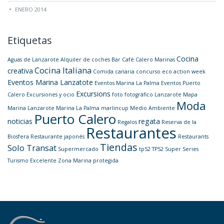
ENERO 2014
Etiquetas
Cocina
Aguas de Lanzarote
Alquiler de coches
Bar
Café
Calero Marinas
Cocina Italiana
creativa
Comida canaria
concurso
eco action week
Eventos Marina Lanzatote
Eventos Marina La Palma
Eventos Puerto
Excursions
Calero
Excursiones y ocio
foto
fotográfico
Lanzarote
Mapa
Moda
Marina Lanzarote
Marina La Palma
marlincup
Medio Ambiente
Puerto Calero
noticias
regata
Regalos
Reserva de la
Restaurantes
Biosfera
Restaurante japonés
Restaurants
Tiendas
Solo Transat
Supermercado
tp52
TP52 Super Series
Turismo Excelente
Zona Marina protegida