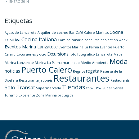
ENERO 2014
Etiquetas
Cocina
Aguas de Lanzarote
Alquiler de coches
Bar
Café
Calero Marinas
Cocina Italiana
creativa
Comida canaria
concurso
eco action week
Eventos Marina Lanzatote
Eventos Marina La Palma
Eventos Puerto
Excursions
Calero
Excursiones y ocio
foto
fotográfico
Lanzarote
Mapa
Moda
Marina Lanzarote
Marina La Palma
marlincup
Medio Ambiente
Puerto Calero
noticias
regata
Regalos
Reserva de la
Restaurantes
Biosfera
Restaurante japonés
Restaurants
Tiendas
Solo Transat
Supermercado
tp52
TP52 Super Series
Turismo Excelente
Zona Marina protegida