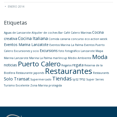
ENERO 2014
Etiquetas
Cocina
Aguas de Lanzarote
Alquiler de coches
Bar
Café
Calero Marinas
Cocina Italiana
creativa
Comida canaria
concurso
eco action week
Eventos Marina Lanzatote
Eventos Marina La Palma
Eventos Puerto
Excursions
Calero
Excursiones y ocio
foto
fotográfico
Lanzarote
Mapa
Moda
Marina Lanzarote
Marina La Palma
marlincup
Medio Ambiente
Puerto Calero
noticias
regata
Regalos
Reserva de la
Restaurantes
Biosfera
Restaurante japonés
Restaurants
Tiendas
Solo Transat
Supermercado
tp52
TP52 Super Series
Turismo Excelente
Zona Marina protegida