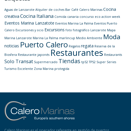
Cocina
Aguas de Lanzarote
Alquiler de coches
Bar
Café
Calero Marinas
Cocina Italiana
creativa
Comida canaria
concurso
eco action week
Eventos Marina Lanzatote
Eventos Marina La Palma
Eventos Puerto
Excursions
Calero
Excursiones y ocio
foto
fotográfico
Lanzarote
Mapa
Moda
Marina Lanzarote
Marina La Palma
marlincup
Medio Ambiente
Puerto Calero
noticias
regata
Regalos
Reserva de la
Restaurantes
Biosfera
Restaurante japonés
Restaurants
Tiendas
Solo Transat
Supermercado
tp52
TP52 Super Series
Turismo Excelente
Zona Marina protegida
Calero Marinas es el operador referente en gestión de puertos