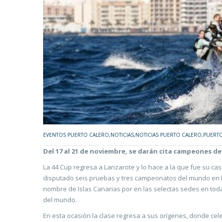
EVENTOS PUERTO CALERO
,
NOTICIAS
,
NOTICIAS PUERTO CALERO
,
PUERT
Del 17 al 21 de noviembre, se darán cita campeones d
La 44 Cup regresa a Lanzarote y lo hace a la que fue su ca
disputado seis pruebas y tres campeonatos del mundo en la i
nombre de Islas Canarias por en las selectas sedes en tod
del mundo.
En esta ocasión la clase regresa a sus orígenes, donde ce