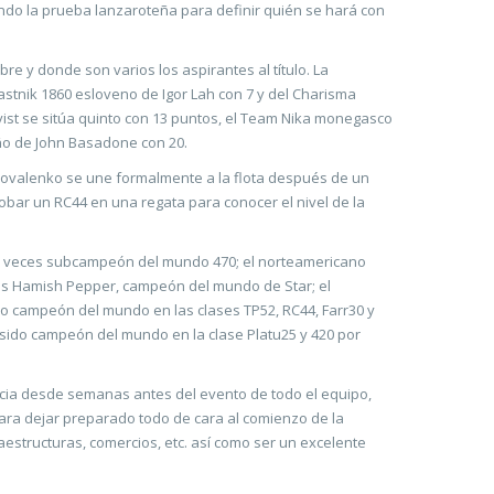
ando la prueba lanzaroteña para definir quién se hará con
e y donde son varios los aspirantes al título. La
stnik 1860 esloveno de Igor Lah con 7 y del Charisma
vist se sitúa quinto con 13 puntos, el Team Nika monegasco
eño de John Basadone con 20.
Kovalenko se une formalmente a la flota después de un
obar un RC44 en una regata para conocer el nivel de la
dos veces subcampeón del mundo 470; el norteamericano
és Hamish Pepper, campeón del mundo de Star; el
o campeón del mundo en las clases TP52, RC44, Farr30 y
 sido campeón del mundo en la clase Platu25 y 420 por
ncia desde semanas antes del evento de todo el equipo,
para dejar preparado todo de cara al comienzo de la
estructuras, comercios, etc. así como ser un excelente