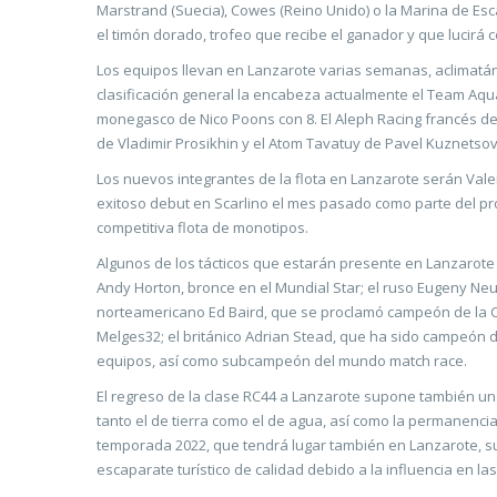
Marstrand (Suecia), Cowes (Reino Unido) o la Marina de Esc
el timón dorado, trofeo que recibe el ganador y que lucirá 
Los equipos llevan en Lanzarote varias semanas, aclimatánd
clasificación general la encabeza actualmente el Team Aqua
monegasco de Nico Poons con 8. El Aleph Racing francés de
de Vladimir Prosikhin y el Atom Tavatuy de Pavel Kuznetsov
Los nuevos integrantes de la flota en Lanzarote serán Va
exitoso debut en Scarlino el mes pasado como parte del pr
competitiva flota de monotipos.
Algunos de los tácticos que estarán presente en Lanzarote
Andy Horton, bronce en el Mundial Star; el ruso Eugeny 
norteamericano Ed Baird, que se proclamó campeón de la C
Melges32; el británico Adrian Stead, que ha sido campeón 
equipos, así como subcampeón del mundo match race.
El regreso de la clase RC44 a Lanzarote supone también un
tanto el de tierra como el de agua, así como la permanenci
temporada 2022, que tendrá lugar también en Lanzarote, sup
escaparate turístico de calidad debido a la influencia en la