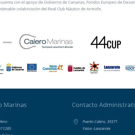
 cuenta con el apoyo de Gobierno de Canarias, Fondos Europeo de Desarro
stimable colaboración del Real Club Náutico de Arrecife.
o Marinas
Contacto Administrat
lero:
Puerto Calero, 35571
511285
Yaiza -Lanzarote