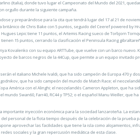
arlino (Italia), donde tuvo lugar el Campeonato del Mundo del 2021, qued
con orgullo durante la siguiente campaña.
ose y preparándose para la cita que tendrá lugar del 17 al 21 de noviembr
 británico de Chris Bake con 5 puntos, seguido del Ceeref powered by Hra
 Hugues Lepic tiene 11 puntos, el Artemis Racing sueco de Torbjorn Tornq
 tienen 15 puntos, cerrando la clasificación el Peninsula Racing gibraltar
leriya Kovalenko con su equipo ARTTube, que vuelve con un barco nuevo. 
oyecto de barcos negros de la 44Cup, que permite a un equipo invitado pr
 serán el italiano Michele Ivaldi, que ha sido campeón de Europa 470 y 
Neugodnikov, que ha sido campeón del mundo de Match Race; el neozeland
opa América con el Alinghi; el neozelandés Cameron Appleton, que ha sid
del mundo Swan60, Farr40, RC44 y TP52; o el español Manu Weiller, que ha
a importante inyección económica para la sociedad lanzaroteña. La esta
a del personal de la flota tiempo después de la celebración de la prueba 
one aprovechar las facilidades que tiene la isla como alojamientos, infra
s redes sociales y la gran repercusión mediática de esta clase.