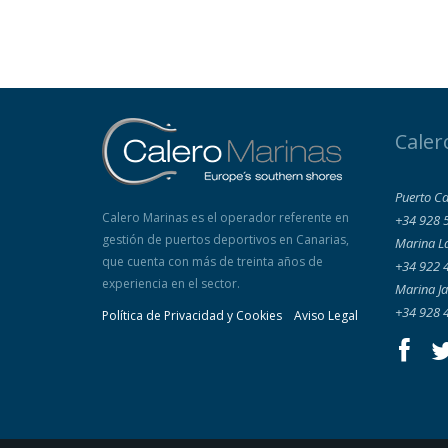
Caler
Puerto Ca
Calero Marinas es el operador referente en
+34 928 
gestión de puertos deportivos en Canarias,
Marina L
que cuenta con más de treinta años de
+34 922 
experiencia en el sector.
Marina Ja
+34 928 
Política de Privacidad y Cookies
Aviso Legal