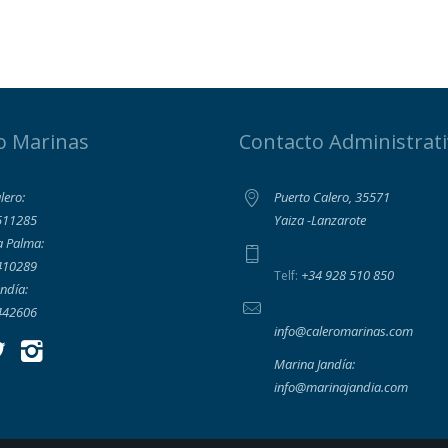
o Marinas
Contacto Administrat
lero:
Puerto Calero, 35571
511285
Yaiza -Lanzarote
a Palma:
410289
+34 928 510 850
Telf:
ndía:
442606
info@caleromarinas.com
Marina Jandía:
info@marinajandia.com