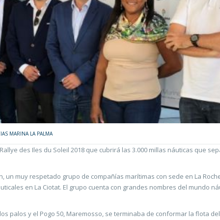
IAS MARINA LA PALMA
lye des Iles du Soleil 2018 que cubrirá las 3.000 millas náuticas que sepa
n, un muy respetado grupo de compañías marítimas con sede en La Rochel
auticales en La Ciotat. El grupo cuenta con grandes nombres del mundo n
dos palos y el Pogo 50, Maremosso, se terminaba de conformar la flota del