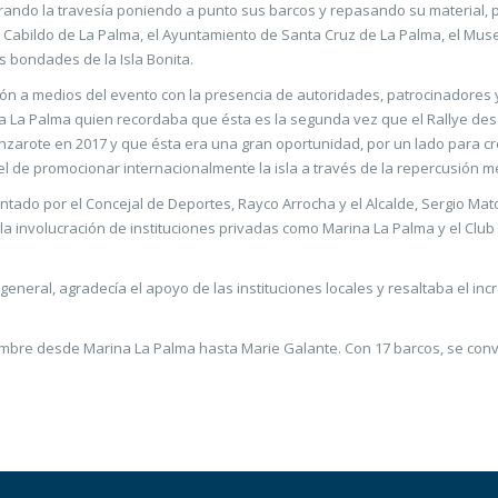
parando la travesía poniendo a punto sus barcos y repasando su material,
el Cabildo de La Palma, el Ayuntamiento de Santa Cruz de La Palma, el Mus
 bondades de la Isla Bonita.
ón a medios del evento con la presencia de autoridades, patrocinadores y
a La Palma quien recordaba que ésta es la segunda vez que el Rallye des I
anzarote en 2017 y que ésta era una gran oportunidad, por un lado para 
el de promocionar internacionalmente la isla a través de la repercusión me
ado por el Concejal de Deportes, Rayco Arrocha y el Alcalde, Sergio Mato
 la involucración de instituciones privadas como Marina La Palma y el Club
general, agradecía el apoyo de las instituciones locales y resaltaba el i
viembre desde Marina La Palma hasta Marie Galante. Con 17 barcos, se convie