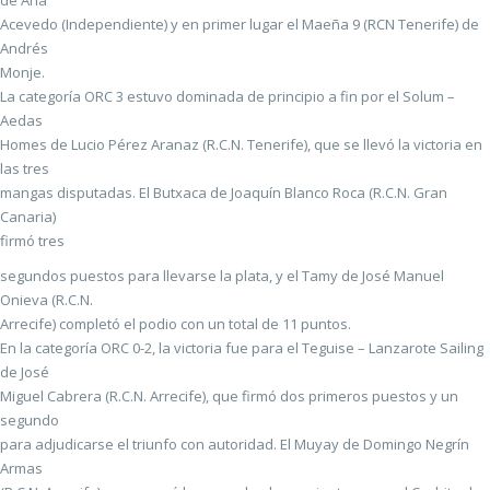
de Ana
Acevedo (Independiente) y en primer lugar el Maeña 9 (RCN Tenerife) de
Andrés
Monje.
La categoría ORC 3 estuvo dominada de principio a fin por el Solum –
Aedas
Homes de Lucio Pérez Aranaz (R.C.N. Tenerife), que se llevó la victoria en
las tres
mangas disputadas. El Butxaca de Joaquín Blanco Roca (R.C.N. Gran
Canaria)
firmó tres
segundos puestos para llevarse la plata, y el Tamy de José Manuel
Onieva (R.C.N.
Arrecife) completó el podio con un total de 11 puntos.
En la categoría ORC 0-2, la victoria fue para el Teguise – Lanzarote Sailing
de José
Miguel Cabrera (R.C.N. Arrecife), que firmó dos primeros puestos y un
segundo
para adjudicarse el triunfo con autoridad. El Muyay de Domingo Negrín
Armas