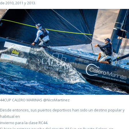
de 2010, 2011 y 2013.
44CUP CALERO MARINAS @NicoMartinez
Desde entonces, sus puertos deportivos han sido un destino popular y
habitual en
invierno para la clase RC44.
Si bien la primera prueba del circuito 44 Cup en Puerto Calero, en