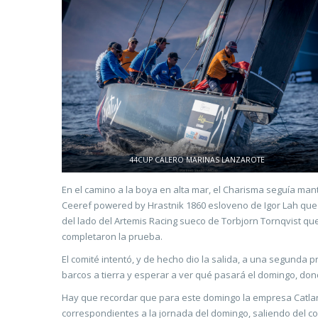
44CUP CALERO MARINAS LANZAROTE
En el camino a la boya en alta mar, el Charisma seguía man
Ceeref powered by Hrastnik 1860 esloveno de Igor Lah que at
del lado del Artemis Racing sueco de Torbjorn Tornqvist qu
completaron la prueba.
El comité intentó, y de hecho dio la salida, a una segunda p
barcos a tierra y esperar a ver qué pasará el domingo, don
Hay que recordar que para este domingo la empresa Catlan
correspondientes a la jornada del domingo, saliendo del co