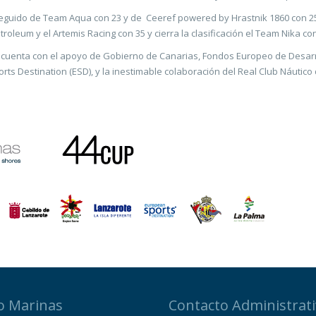
 seguido de Team Aqua con 23 y de Ceeref powered by Hrastnik 1860 con 2
roleum y el Artemis Racing con 35 y cierra la clasificación el Team Nika con
 cuenta con el apoyo de Gobierno de Canarias, Fondos Europeo de Desarro
s Destination (ESD), y la inestimable colaboración del Real Club Náutico 
o Marinas
Contacto Administrat