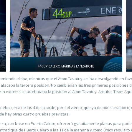
44CUP CALERO MARINAS LANZAROTE
teniendo el tipo, mientras que el Atom Tavatuy se iba descolgando en favo
acaba la tercera posición. No cambiarían las tres primeras posiciones de c
e in extremis le arrebataba la posición al Atom Tavatuy. Arttube, Team Aq
rueba cerca de las 4 de la tarde, pero el viento, que ya de por si era poc
de hay otras cuatro pruebas previstas.
za, con base en Puerto Calero, ofrecerá gratuitamente plazas para poder
ntradique de Puerto Calero a las 11 de la mañana y como único requisito el