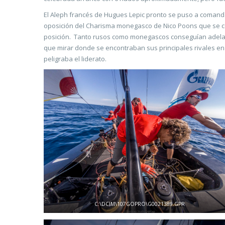
El Aleph francés de Hugues Lepic pronto se puso a comandar
oposición del Charisma monegasco de Nico Poons que se co
posición. Tanto rusos como monegascos conseguían adelanta
que mirar donde se encontraban sus principales rivales en 
peligraba el liderato.
C:\DCIM\107GOPRO\G0021389.GPR