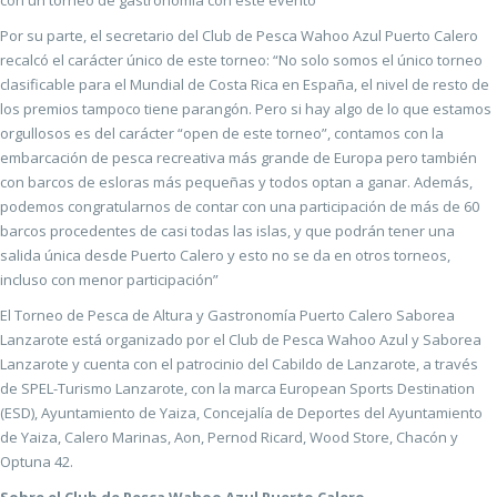
con un torneo de gastronomía con este evento”
Por su parte, el secretario del Club de Pesca Wahoo Azul Puerto Calero
recalcó el carácter único de este torneo: “No solo somos el único torneo
clasificable para el Mundial de Costa Rica en España, el nivel de resto de
los premios tampoco tiene parangón. Pero si hay algo de lo que estamos
orgullosos es del carácter “open de este torneo”, contamos con la
embarcación de pesca recreativa más grande de Europa pero también
con barcos de esloras más pequeñas y todos optan a ganar. Además,
podemos congratularnos de contar con una participación de más de 60
barcos procedentes de casi todas las islas, y que podrán tener una
salida única desde Puerto Calero y esto no se da en otros torneos,
incluso con menor participación”
El Torneo de Pesca de Altura y Gastronomía Puerto Calero Saborea
Lanzarote está organizado por el Club de Pesca Wahoo Azul y Saborea
Lanzarote y cuenta con el patrocinio del Cabildo de Lanzarote, a través
de SPEL-Turismo Lanzarote, con la marca European Sports Destination
(ESD), Ayuntamiento de Yaiza, Concejalía de Deportes del Ayuntamiento
de Yaiza, Calero Marinas, Aon, Pernod Ricard, Wood Store, Chacón y
Optuna 42.