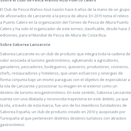
Sobre el Club de Pesca Wahoo Azul Puerto Calero
El Club de Pesca Wahoo Azul nación hace 6 años de la mano de un grupo
de aficionados de Lanzarote a la pesca de altura. En 2015 toma el relevo
a Puerto Calero en la organización del Torneo de Pesca de Altura Puerto
Calero y ha sido el organizador de este torneo, clasificable, desde hace 3
ediciones, para el Mundial de Pesca de Altura de Costa Rica.
Sobre Saborea Lanzarote
Saborea Lanzarote es un club de producto que integra toda la cadena de
valor asociada al turismo gastronómico, aglutinando a agricultores,
ganaderos, pescadores, bodegueros, queseros, productores, cocineros,
chefs, restauradores y hoteleros, que unen esfuerzos y sinergias de
forma conjunta bajo un mismo paraguas con el objetivo de especializar a
la isla de Lanzarote y posicionar su imagen en el exterior como un
destino de turismo enogastronómico. En este sentido, Saborea Lanzarote
cuenta con una dilatada y reconocida trayectoria en este ámbito, ya que
la isla, a través de esta marca, fue uno de los miembros fundadores de
Saborea España, un club de producto creado en 2010 y auspiciado por
Turespaña al que pertenecen distintos destinos turísticos con atractivo
gastronómico.