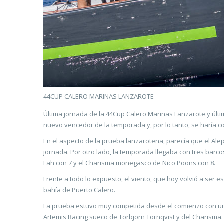
44CUP CALERO MARINAS LANZAROTE
Última jornada de la 44Cup Calero Marinas Lanzarote y últi
nuevo vencedor de la temporada y, por lo tanto, se haría c
En el aspecto de la prueba lanzaroteña, parecía que el Ale
jornada. Por otro lado, la temporada llegaba con tres barc
Lah con 7 y el Charisma monegasco de Nico Poons con 8.
Frente a todo lo expuesto, el viento, que hoy volvió a se
bahía de Puerto Calero.
La prueba estuvo muy competida desde el comienzo con un 
Artemis Racing sueco de Torbjorn Tornqvist y del Charisma.