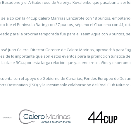
hn Basadone y el Arttube ruso de Valeriya Kovalenko que pasaban a ser lo
 y se alzó con la 44Cup Calero Marinas Lanzarote con 18 puntos, empatand
o fue el Peninsula Racing con 37 puntos, séptimo el Charisma con 41, oct
 dorado para la próxima temporada fue para el Team Aqua con 9 puntos, se
de José Juan Calero, Director Gerente de Calero Marinas, aprovechó para 
s de lo importante que son estos eventos para la promoción turística de l
, a la clase RC44 por esta larga relación que ya tiene trece años y espe
 cuenta con el apoyo de Gobierno de Canarias, Fondos Europeo de Desarro
s Destination (ESD), y la inestimable colaboración del Real Club Náutico 