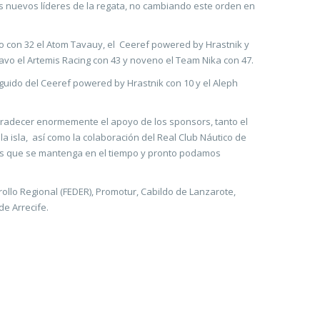
s nuevos líderes de la regata, no cambiando este orden en
o con 32 el Atom Tavauy, el Ceeref powered by Hrastnik y
avo el Artemis Racing con 43 y noveno el Team Nika con 47.
guido del Ceeref powered by Hrastnik con 10 y el Aleph
“agradecer enormemente el apoyo de los sponsors, tanto el
a isla, así como la colaboración del Real Club Náutico de
ramos que se mantenga en el tiempo y pronto podamos
llo Regional (FEDER), Promotur, Cabildo de Lanzarote,
de Arrecife.