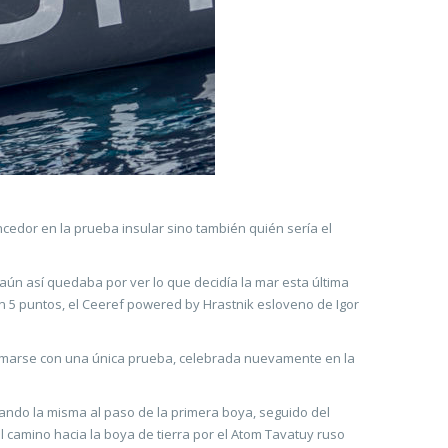
cedor en la prueba insular sino también quién sería el
aún así quedaba por ver lo que decidía la mar esta última
n 5 puntos, el Ceeref powered by Hrastnik esloveno de Igor
formarse con una única prueba, celebrada nuevamente en la
ndo la misma al paso de la primera boya, seguido del
 camino hacia la boya de tierra por el Atom Tavatuy ruso