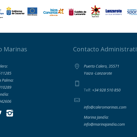
o Marinas
Contacto Administrat
lero:
Puerto Calero, 35571
511285
Yaiza -Lanzarote
a Palma:
410289
+34 928 510 850
Telf:
ndía:
442606
info@caleromarinas.com
Marina Jandía:
info@marinajandia.com