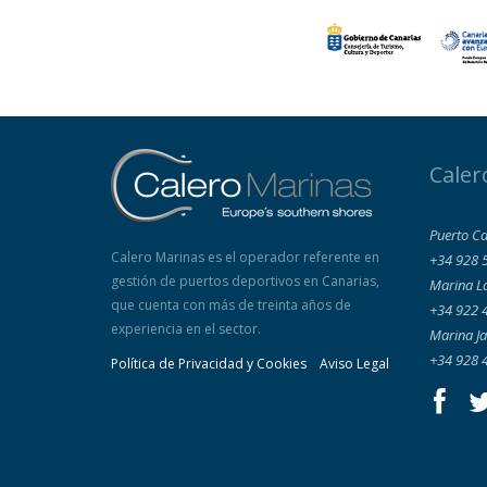
Caler
Puerto Ca
Calero Marinas es el operador referente en
+34 928 
gestión de puertos deportivos en Canarias,
Marina L
que cuenta con más de treinta años de
+34 922 
experiencia en el sector.
Marina Ja
+34 928 
Política de Privacidad y Cookies
Aviso Legal