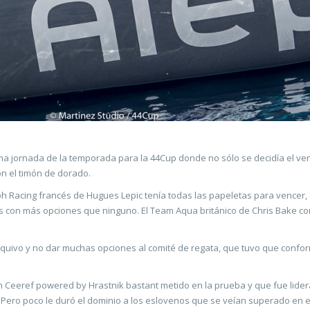
ma jornada de la temporada para la 44Cup donde no sólo se decidía el ven
on el timón de dorado.
ph Racing francés de Hugues Lepic tenía todas las papeletas para vencer, 
os con más opciones que ninguno. El Team Aqua británico de Chris Bake co
r esquivo y no dar muchas opciones al comité de regata, que tuvo que con
Ceeref powered by Hrastnik bastant metido en la prueba y que fue lidera
 Pero poco le duró el dominio a los eslovenos que se veían superado en el