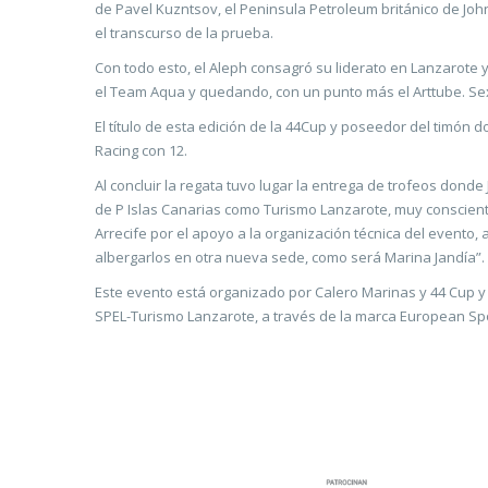
de Pavel Kuzntsov, el Peninsula Petroleum británico de Jo
el transcurso de la prueba.
Con todo esto, el Aleph consagró su liderato en Lanzarote
el Team Aqua y quedando, con un punto más el Arttube. Sext
El título de esta edición de la 44Cup y poseedor del timón
Racing con 12.
Al concluir la regata tuvo lugar la entrega de trofeos don
de P Islas Canarias como Turismo Lanzarote, muy consciente
Arrecife por el apoyo a la organización técnica del evento
albergarlos en otra nueva sede, como será Marina Jandía”.
Este evento está organizado por Calero Marinas y 44 Cup y
SPEL-Turismo Lanzarote, a través de la marca European Sport